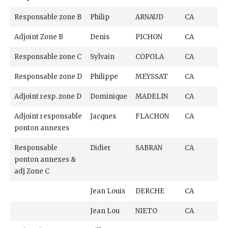
Responsable zone B
Philip
ARNAUD
CA
Adjoint Zone B
Denis
PICHON
CA
Responsable zone C
Sylvain
COPOLA
CA
Responsable zone D
Philippe
MEYSSAT
CA
Adjoint resp. zone D
Dominique
MADELIN
CA
Adjoint responsable
Jacques
FLACHON
CA
ponton annexes
Responsable
Didier
SABRAN
CA
ponton annexes &
adj Zone C
Jean Louis
DERCHE
CA
Jean Lou
NIETO
CA